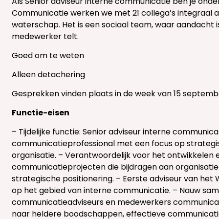
Als Senior adviseur interne communicatie ben je onde
Communicatie werken we met 21 collega’s integraal 
waterschap. Het is een sociaal team, waar aandacht is
medewerker telt.
Goed om te weten
Alleen detachering
Gesprekken vinden plaats in de week van 15 septemb
Functie-eisen
– Tijdelijke functie: Senior adviseur interne communicat
communicatieprofessional met een focus op strateg
organisatie. – Verantwoordelijk voor het ontwikkelen 
communicatieprojecten die bijdragen aan organisatie
strategische positionering. – Eerste adviseur van
op het gebied van interne communicatie. – Nauw s
communicatieadviseurs en medewerkers communicatie
naar heldere boodschappen, effectieve communicatiel