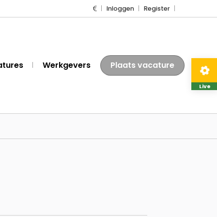
Inloggen
Register
atures
Werkgevers
Plaats vacature
Live