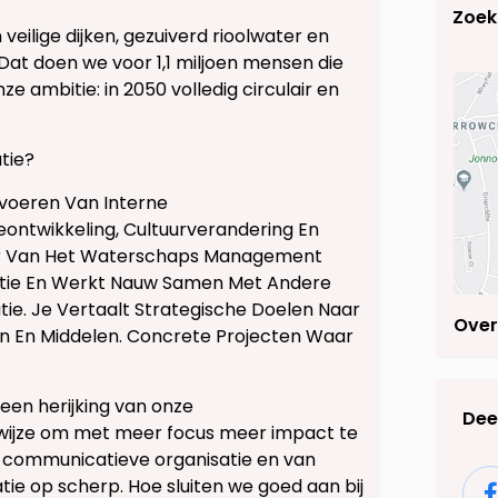
Zoek
ilige dijken, gezuiverd rioolwater en
Dat doen we voor 1,1 miljoen mensen die
 ambitie: in 2050 volledig circulair en
tie?
tvoeren Van Interne
ontwikkeling, Cultuurverandering En
seur Van Het Waterschaps Management
tie En Werkt Nauw Samen Met Andere
. Je Vertaalt Strategische Doelen Naar
Over
n En Middelen. Concrete Projecten Waar
en herijking van onze
Deel
wijze om met meer focus meer impact te
 communicatieve organisatie en van
ie op scherp. Hoe sluiten we goed aan bij