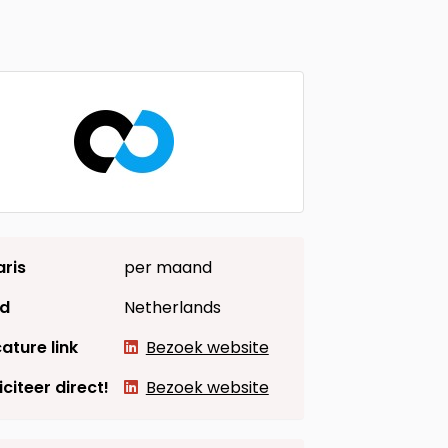
aris
per maand
d
Netherlands
ature link
Bezoek website
iciteer direct!
Bezoek website