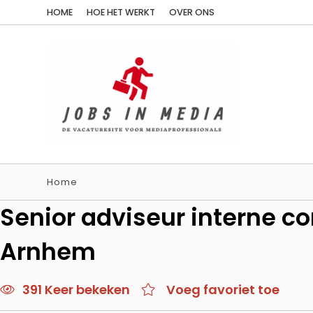
HOME
HOE HET WERKT
OVER ONS
Home
Senior adviseur interne c
Arnhem
391 Keer bekeken
Voeg favoriet toe