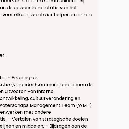
rdeel van het team Communicatie. Bij
aan de gewenste reputatie van het
 voor elkaar, we elkaar helpen en iedere
er.
ie. – Ervaring als
ische (verander)communicatie binnen de
en uitvoeren van interne
ontwikkeling, cultuurverandering en
 het Waterschaps Management Team (WMT)
amenwerken met andere
. – Vertalen van strategische doelen
ijnen en middelen. – Bijdragen aan de