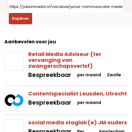
Kopiëren
Aanbevolen voor jou
Retail Media Adviseur (ter
vervanging van
zwangerschapsverlof)
Bespreekbaar
per maand
Zwolle
Contentspecialist Leusden, Utrecht
Bespreekbaar
per maand
social media stagiair(e) JM ouders
Bespreekbaar
Per
Amsterdam