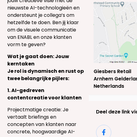
jouw creatieve visie met de
nieuwste AI-technologieën en
ondersteunt je collega’s om
hetzelfde te doen. Ben jij klaar
om de visuele communicatie
van ENABL en onze klanten
vorm te geven?
Wat je gaat doen: Jouw
kerntaken
Je rol is dynamisch en rust op
Giesbers Retail
twee belangrijke pijlers:
Arnhem Gelderla
Netherlands
1. AI-gedreven
contentcreatie voor klanten
Projectmatige creatie: Je
Deel deze link vi
vertaalt briefings en
concepten van klanten naar
concrete, hoogwaardige AI-