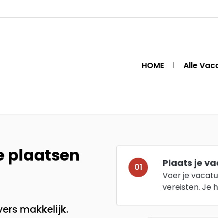
HOME
Alle Vac
e plaatsen
Plaats je v
01
Voer je vacatu
vereisten. Je 
ers makkelijk.