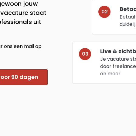
 gewoon jouw
Betaal
02
e vacature staat
Betaal 
ofessionals uit
duideli
ur ons een mail op
Live & zicht
03
Je vacature st
door freelance
en meer.
 voor 90 dagen