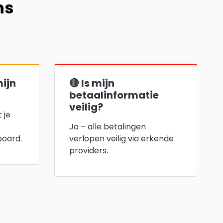
ns
mijn
🔴 Is mijn
betaalinformatie
veilig?
 je
Ja – alle betalingen
board.
verlopen veilig via erkende
providers.