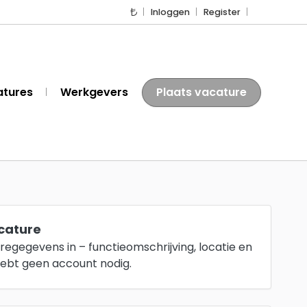
Inloggen
Register
atures
Werkgevers
Plaats vacature
acature
regegevens in – functieomschrijving, locatie en
hebt geen account nodig.