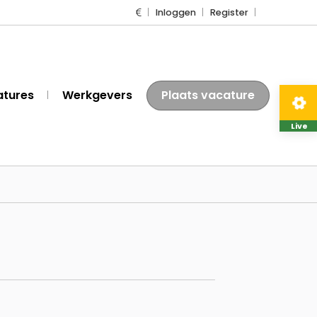
Inloggen
Register
atures
Werkgevers
Plaats vacature
Live