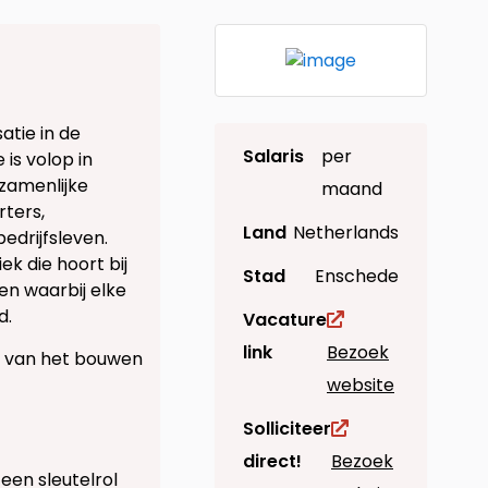
atie in de
Salaris
per
 is volop in
zamenlijke
maand
rters,
Land
Netherlands
edrijfsleven.
k die hoort bij
Stad
Enschede
 en waarbij elke
d.
Vacature
link
Bezoek
ie van het bouwen
website
Solliciteer
direct!
Bezoek
een sleutelrol