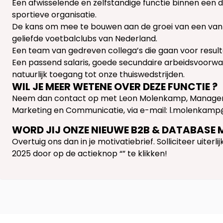
Een afwisselende en zelfstandige functie binnen een
sportieve organisatie.
De kans om mee te bouwen aan de groei van een va
geliefde voetbalclubs van Nederland.
Een team van gedreven collega’s die gaan voor result
Een passend salaris, goede secundaire arbeidsvoorw
natuurlijk toegang tot onze thuiswedstrijden.
WIL JE MEER WETENE OVER DEZE FUNCTIE ?
Neem dan contact op met Leon Molenkamp, Manager
Marketing en Communicatie, via e-mail: l.molenkamp
WORD JIJ ONZE NIEUWE B2B & DATABASE 
Overtuig ons dan in je motivatiebrief. Solliciteer uiterlij
2025 door op de actieknop “” te klikken!