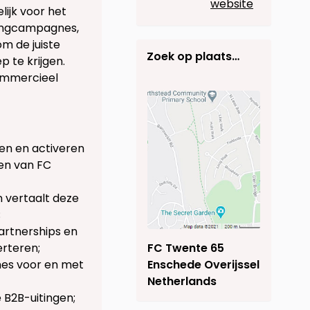
website
ijk voor het
tingcampagnes,
m de juiste
Zoek op plaats…
 te krijgen.
commercieel
en en activeren
len van FC
 vertaalt deze
;
rtnerships en
FC Twente 65
rteren;
Enschede Overijssel
es voor en met
Netherlands
 B2B-uitingen;