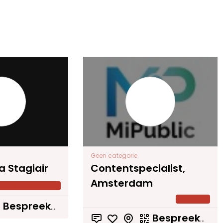
Geen categorie
a Stagiair
Contentspecialist,
Amsterdam
Multiple Types Available
Full time
Bespreekbaar
Bespreekbaar