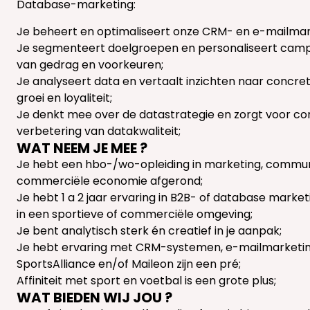
Database-marketing:
Je beheert en optimaliseert onze CRM- en e-mailma
Je segmenteert doelgroepen en personaliseert camp
van gedrag en voorkeuren;
Je analyseert data en vertaalt inzichten naar concret
groei en loyaliteit;
Je denkt mee over de datastrategie en zorgt voor co
verbetering van datakwaliteit;
WAT NEEM JE MEE ?
Je hebt een hbo-/wo-opleiding in marketing, commun
commerciële economie afgerond;
Je hebt 1 a 2 jaar ervaring in B2B- of database marketi
in een sportieve of commerciële omgeving;
Je bent analytisch sterk én creatief in je aanpak;
Je hebt ervaring met CRM-systemen, e-mailmarketing
SportsAlliance en/of Maileon zijn een pré;
Affiniteit met sport en voetbal is een grote plus;
WAT BIEDEN WIJ JOU ?