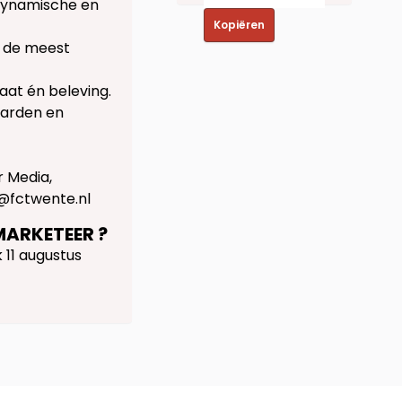
 dynamische en
Kopiëren
n de meest
aat én beleving.
aarden en
 Media,
@fctwente.nl
MARKETEER ?
k 11 augustus