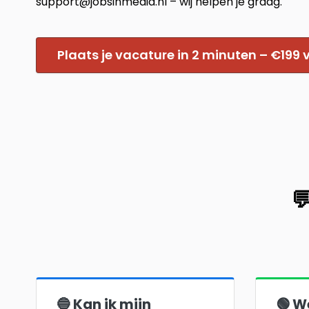
support@jobsinmedia.nl – wij helpen je graag.
Plaats je vacature in 2 minuten – €199

🔵 Kan ik mijn
🟢 W