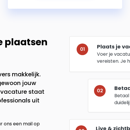
e plaatsen
Plaats je v
01
Voer je vacatu
vereisten. Je 
ers makkelijk.
 gewoon jouw
Betaal
02
e vacature staat
Betaal 
ofessionals uit
duideli
ur ons een mail op
Live & zicht