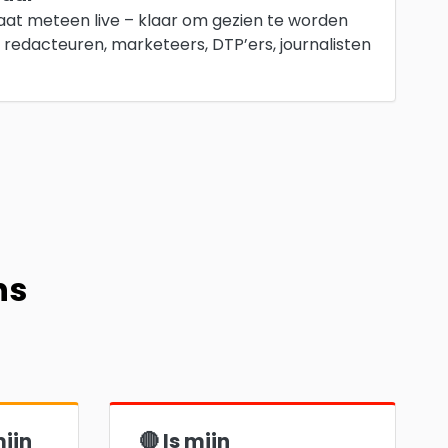
aat meteen live – klaar om gezien te worden
 redacteuren, marketeers, DTP’ers, journalisten
ns
mijn
🔴 Is mijn