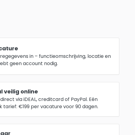
acature
regegevens in – functieomschrijving, locatie en
hebt geen account nodig.
 veilig online
direct via iDEAL, creditcard of PayPal. Eén
jk tarief: €199 per vacature voor 90 dagen.
baar