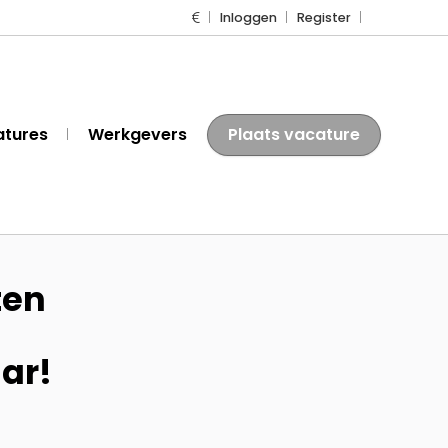
Inloggen
Register
atures
Werkgevers
Plaats vacature
ten
aar!